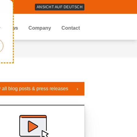
ANSICHT AUF DEUTSCH
r
News
Company
Contact
 all blog posts & press releases