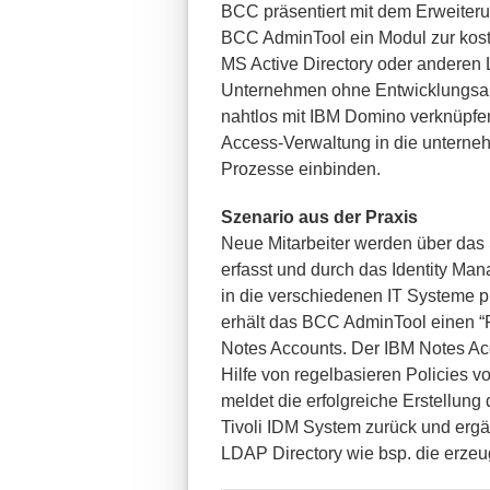
BCC präsentiert mit dem Erweiter
BCC AdminTool ein Modul zur kost
MS Active Directory oder anderen 
Unternehmen ohne Entwicklungsau
nahtlos mit IBM Domino verknüpfe
Access-Verwaltung in die untern
Prozesse einbinden.
Szenario aus der Praxis
Neue Mitarbeiter werden über da
erfasst und durch das Identity Ma
in die verschiedenen IT Systeme p
erhält das BCC AdminTool einen “
Notes Accounts. Der IBM Notes A
Hilfe von regelbasieren Policies v
meldet die erfolgreiche Erstellun
Tivoli IDM System zurück und ergä
LDAP Directory wie bsp. die erze