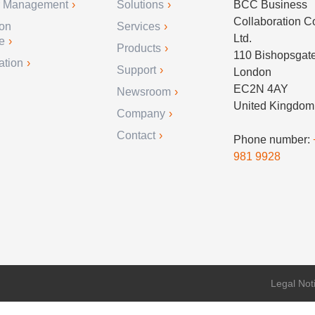
r Management
Solutions
BCC Business
Collaboration 
ion
Services
Ltd.
e
Products
110 Bishopsgat
ation
Support
London
EC2N 4AY
Newsroom
United Kingdom
Company
Contact
Phone number:
981 9928
Legal Not