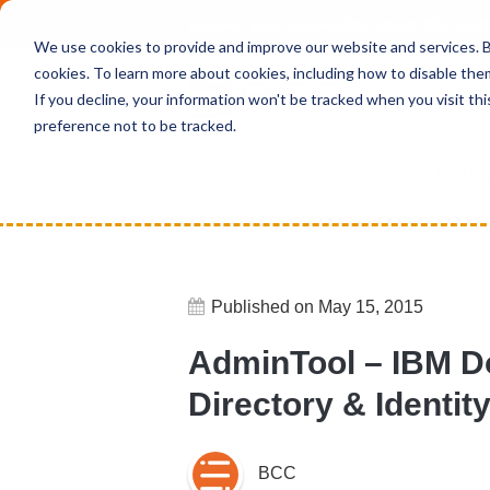
Deepen your knowledge about Microsof
We use cookies to provide and improve our website and services. By
cookies. To learn more about cookies, including how to disable the
If you decline, your information won't be tracked when you visit th
preference not to be tracked.
Home
News
AdminTool – IBM Dom
Published on May 15, 2015
AdminTool – IBM D
Directory & Identit
BCC