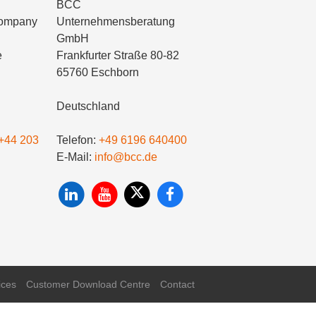
BCC
Company
Unternehmensberatung
GmbH
e
Frankfurter Straße 80-82
65760 Eschborn
Deutschland
+44 203
Telefon:
+49 6196 640400
E-Mail:
info@bcc.de
ices
Customer Download Centre
Contact