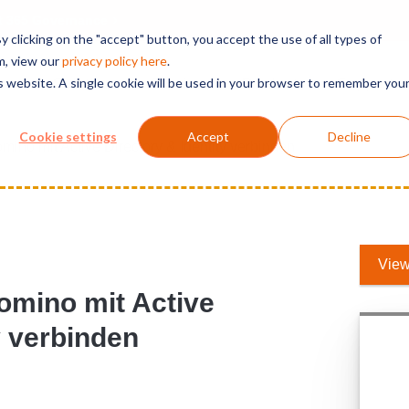
t 365 Governance
 clicking on the "accept" button, you accept the use of all types of
m, view our
privacy polic
y here
.
is website. A single cookie will be used in your browser to remember you
Solutions
Services
Products
Support
Cookie settings
Accept
Decline
ino mit Active Directory & Identity verbinden
View
omino mit Active
y verbinden