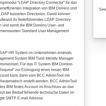
ungsmodul “LDAP Directory Connector” für das
eneffizienten Integration von IBM Domino und
See 
LDAP basierten Directories. Damit können
fwand ihr federführendes LDAP Directory
n und somit die IBM Domino User- und
ehmensweiten Standard User Management
s SAP HR System im Unternehmen erstmals
nagement System IBM Tivoli Identity Manager
rovisioniert. Für das IT System IBM Domino
Request” zur Erzeugung eines neuen IBM
ccount kann dann vom BCC AdminTool mit
ollautomatisch erstellt werden. BCC AdminTool
g des IBM Notes Account im Anschluss an das
nzt bei Bedarf fehlende technische Daten im
ugte SMTP E-mail Adresse.