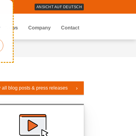
ANSICHT AUF DEUTSCH
r
News
Company
Contact
 all blog posts & press releases