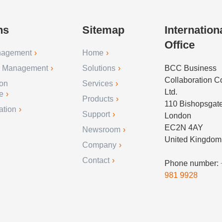
ns
Sitemap
Internation
Office
nagement
Home
r Management
Solutions
BCC Business
Collaboration 
ion
Services
Ltd.
e
Products
110 Bishopsgat
ation
Support
London
EC2N 4AY
Newsroom
United Kingdom
Company
Contact
Phone number:
981 9928