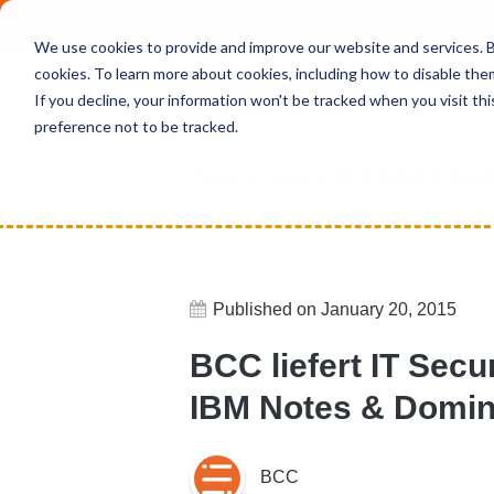
Deepen your knowledge about Microsof
We use cookies to provide and improve our website and services. By
cookies. To learn more about cookies, including how to disable the
If you decline, your information won't be tracked when you visit th
preference not to be tracked.
Home
News
BCC liefert IT Secu
Published on January 20, 2015
BCC liefert IT Sec
IBM Notes & Domi
BCC