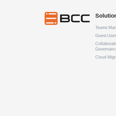
Solutio
Teams Ma
Guest Use
Collaborat
Governanc
Cloud Migr