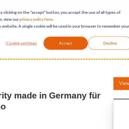
t 365 Governance
 clicking on the "accept" button, you accept the use of all types of
m, view our
privacy polic
y here
.
is website. A single cookie will be used in your browser to remember you
Solutions
Services
Products
Support
Cookie settings
Accept
Decline
rity made in Germany für IBM Notes & Domino
View
urity made in Germany für
no