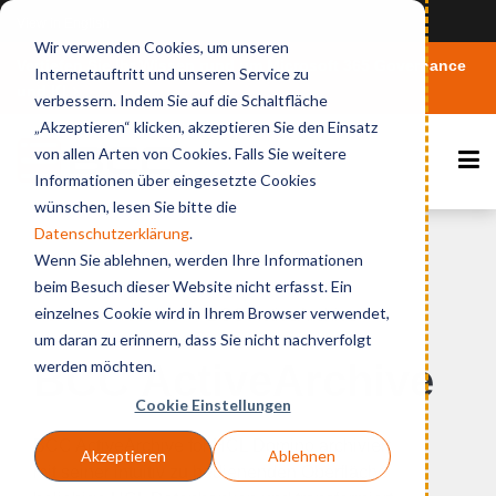
View in English
Wir verwenden Cookies, um unseren
Vertiefen Sie Ihr Wissen rund um Microsoft 365 Governance
Internetauftritt und unseren Service zu
und KI
verbessern. Indem Sie auf die Schaltfläche
„Akzeptieren“ klicken, akzeptieren Sie den Einsatz
von allen Arten von Cookies. Falls Sie weitere
Informationen über eingesetzte Cookies
wünschen, lesen Sie bitte die
Datenschutzerklärung
.
Wenn Sie ablehnen, werden Ihre Informationen
beim Besuch dieser Website nicht erfasst. Ein
einzelnes Cookie wird in Ihrem Browser verwendet,
Home
Produkte
BCC ActiveArchive
um daran zu erinnern, dass Sie nicht nachverfolgt
werden möchten.
BCC ActiveArchive
Cookie Einstellungen
BCC ActiveArchive for HCL Domino archiviert
Akzeptieren
Ablehnen
mit seiner intuitiv zu bedienenden Oberfläche