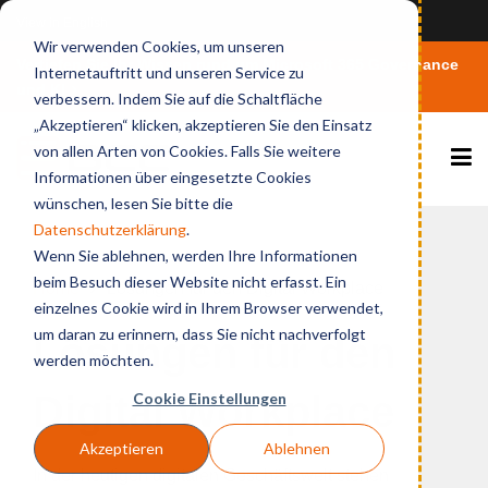
View in English
Wir verwenden Cookies, um unseren
Vertiefen Sie Ihr Wissen rund um Microsoft 365 Governance
Internetauftritt und unseren Service zu
und KI
verbessern. Indem Sie auf die Schaltfläche
„Akzeptieren“ klicken, akzeptieren Sie den Einsatz
von allen Arten von Cookies. Falls Sie weitere
Informationen über eingesetzte Cookies
wünschen, lesen Sie bitte die
Datenschutzerklärung
.
Wenn Sie ablehnen, werden Ihre Informationen
beim Besuch dieser Website nicht erfasst. Ein
Home
Lösungen für den Digital Workplace
einzelnes Cookie wird in Ihrem Browser verwendet,
um daran zu erinnern, dass Sie nicht nachverfolgt
Lösungen für den
werden möchten.
Digital Workplace
Cookie Einstellungen
Akzeptieren
Ablehnen
In der heutigen digitalen Geschäftswelt stehen