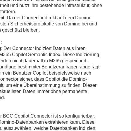
heit und nutzt Ihre bestehende Infrastruktur, ohne
rfordern.
it
: Da der Connector direkt auf dem Domino
busten Sicherheitsprotokolle von Domino bei und
n geschützt bleiben.
:
g
: Der Connector indiziert Daten aus Ihren
365 Copilot Semantic Index. Diese Indizierung
werden nicht dauerhaft in M365 gespeichert,
Grundlage bestimmter Benutzeranfragen abgefragt.
nn ein Benutzer Copilot beispielsweise nach
 Connector sicher, dass Copilot die Domino-
üft, um eine Übereinstimmung zu finden. Dieser
re aktuellsten Daten immer ohne permanente
nd.
er BCC Copilot Connector ist so konfigurierbar,
Domino-Datenbanken extrahieren kann. Diese
nen, auszuwählen, welche Datenbanken indiziert