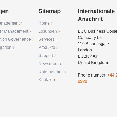
gen
Sitemap
Internationale
Anschrift
anagement
Home
er Management
Lösungen
BCC Business Collab
Company Ltd.
ation Governance
Services
110 Bishopsgate
ration
Produkte
London
Support
EC2N 4AY
United Kingdom
Newsroom
Unternehmen
Phone number:
+44 
Kontakt
9928