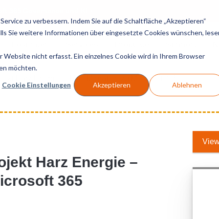
soft 365 Governance und KI
ervice zu verbessern. Indem Sie auf die Schaltfläche „Akzeptieren“
Falls Sie weitere Informationen über eingesetzte Cookies wünschen, lese
Lösungen
Services
Produkte
Support
N
Website nicht erfasst. Ein einzelnes Cookie wird in Ihrem Browser
den möchten.
jekt Harz Energie – Mail-Migration zu Microsoft 365
Cookie Einstellungen
Akzeptieren
Ablehnen
View
ojekt Harz Energie –
icrosoft 365