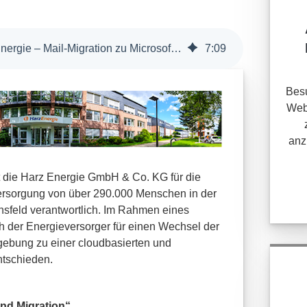
BCC | Migrationsprojekt Harz Energie – Mail-Migration zu Microsoft 365
7
:
09
Besu
Web
anz
st die Harz Energie GmbH & Co. KG für die
ersorgung von über 290.000 Menschen in der
hsfeld verantwortlich. Im Rahmen eines
 der Energieversorger für einen Wechsel der
ebung zu einer cloudbasierten und
ntschieden.
nd Migration“