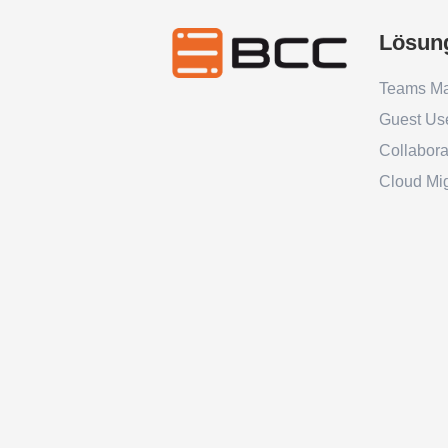
Lösun
Teams M
Guest Us
Collabor
Cloud Mig