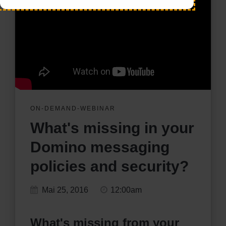
ON-DEMAND-WEBINAR
What's missing in your
Domino messaging
policies and security?
Mai 25, 2016
12:00am
What's missing from your