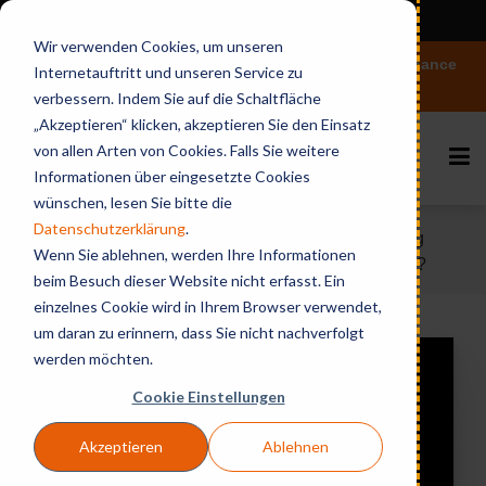
View in English
Wir verwenden Cookies, um unseren
Vertiefen Sie Ihr Wissen rund um Microsoft 365 Governance
Internetauftritt und unseren Service zu
und KI
verbessern. Indem Sie auf die Schaltfläche
„Akzeptieren“ klicken, akzeptieren Sie den Einsatz
von allen Arten von Cookies. Falls Sie weitere
Informationen über eingesetzte Cookies
wünschen, lesen Sie bitte die
Datenschutzerklärung
.
Home
Videos & Webinares
What's missing
Wenn Sie ablehnen, werden Ihre Informationen
in your Domino messaging policies and security?
beim Besuch dieser Website nicht erfasst. Ein
einzelnes Cookie wird in Ihrem Browser verwendet,
um daran zu erinnern, dass Sie nicht nachverfolgt
werden möchten.
Cookie Einstellungen
Akzeptieren
Ablehnen