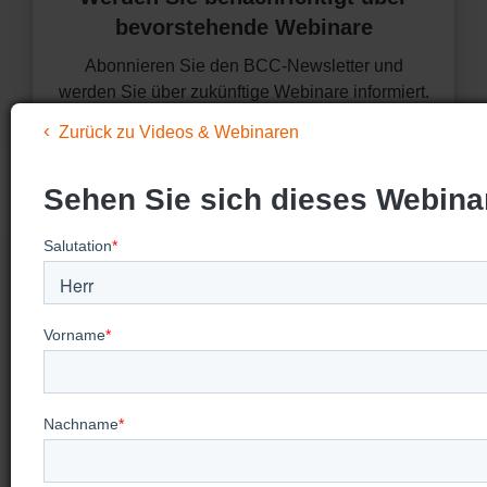
bevorstehende Webinare
Abonnieren Sie den BCC-Newsletter und
werden Sie über zukünftige Webinare informiert.
Zurück zu Videos & Webinaren
Sehen Sie sich dieses Webina
Auf der Suche nach mehr
Video-
Trainings?
Besuchen Sie unsere Seite "Videos &
Webinare", um bevorstehende Webinare zu
sehen, vergangene Webinare anzuschauen und
unsere Videos für On-Demand-Trainings zu