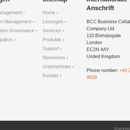
Anschrift
anagement
Home
er Management
Lösungen
BCC Business Collab
Company Ltd.
ation Governance
Services
110 Bishopsgate
ration
Produkte
London
Support
EC2N 4AY
United Kingdom
Newsroom
Unternehmen
Phone number:
+44 
Kontakt
9928
Impress