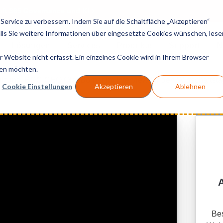
soft 365 Governance und KI
ervice zu verbessern. Indem Sie auf die Schaltfläche „Akzeptieren“
Falls Sie weitere Informationen über eingesetzte Cookies wünschen, lese
Lösungen
Services
Produkte
Support
N
Website nicht erfasst. Ein einzelnes Cookie wird in Ihrem Browser
den möchten.
tzung: BCC CEO Olaf Börner im Interview für den Wirtschaftst
Cookie Einstellungen
Akzeptieren
Ablehnen
Bes