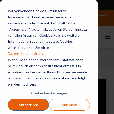
View in English
Wir verwenden Cookies, um unseren
Vertiefen Sie Ihr Wissen rund um Microsoft 365 Governance
Internetauftritt und unseren Service zu
und KI
verbessern. Indem Sie auf die Schaltfläche
„Akzeptieren“ klicken, akzeptieren Sie den Einsatz
von allen Arten von Cookies. Falls Sie weitere
Informationen über eingesetzte Cookies
wünschen, lesen Sie bitte die
Datenschutzerklärung
.
Home
Videos & Webinares
Identity
Wenn Sie ablehnen, werden Ihre Informationen
Management made simple!
beim Besuch dieser Website nicht erfasst. Ein
einzelnes Cookie wird in Ihrem Browser verwendet,
um daran zu erinnern, dass Sie nicht nachverfolgt
werden möchten.
Cookie Einstellungen
Akzeptieren
Ablehnen