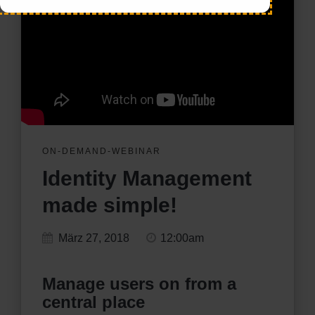
ON-DEMAND-WEBINAR
Identity Management
made simple!
März 27, 2018
12:00am
Manage users on from a
central place