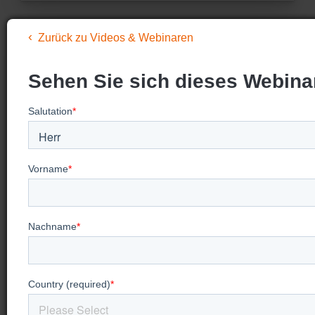
Zurück zu Videos & Webinaren
Sehen Sie sich dieses Webina
Auf der Suche nach mehr
Video-
Trainings?
Besuchen Sie unsere Seite "Videos &
Webinare", um bevorstehende Webinare zu
sehen, vergangene Webinare anzuschauen und
unsere Videos für On-Demand-Trainings zu
betrachten.
Mehr ansehen