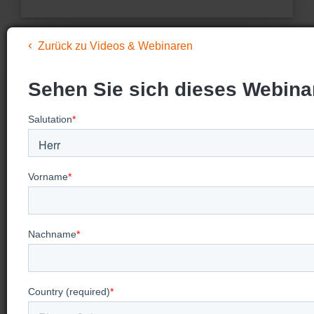
Zurück zu Videos & Webinaren
Sehen Sie sich dieses Webina
Auf der Suche nach mehr
Video-
Trainings?
Besuchen Sie unsere Seite "Videos &
Webinare", um bevorstehende Webinare zu
sehen, vergangene Webinare anzuschauen und
unsere Videos für On-Demand-Trainings zu
betrachten.
Mehr ansehen