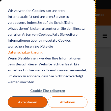
View in English
Wir verwenden Cookies, um unseren
Vertiefen Sie Ihr Wissen rund um Microsoft 365 Governance
Internetauftritt und unseren Service zu
und KI
verbessern. Indem Sie auf die Schaltfläche
„Akzeptieren“ klicken, akzeptieren Sie den Einsatz
von allen Arten von Cookies. Falls Sie weitere
Informationen über eingesetzte Cookies
wünschen, lesen Sie bitte die
Datenschutzerklärung
.
Home
Videos & Webinares
BCC Services:
Wenn Sie ablehnen, werden Ihre Informationen
Administration Help from BCC
beim Besuch dieser Website nicht erfasst. Ein
einzelnes Cookie wird in Ihrem Browser verwendet,
um daran zu erinnern, dass Sie nicht nachverfolgt
werden möchten.
Cookie Einstellungen
Akzeptieren
Ablehnen