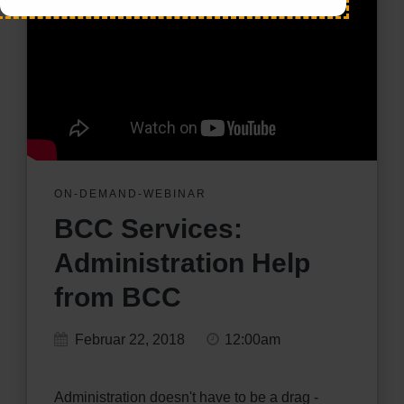
ON-DEMAND-WEBINAR
BCC Services:
Administration Help
from BCC
Februar 22, 2018
12:00am
Administration doesn't have to be a drag -