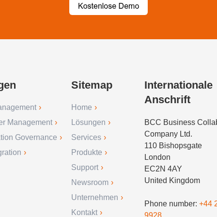
gen
Sitemap
Internationale
Anschrift
anagement
Home
er Management
Lösungen
BCC Business Collab
Company Ltd.
ation Governance
Services
110 Bishopsgate
ration
Produkte
London
Support
EC2N 4AY
United Kingdom
Newsroom
Unternehmen
Phone number:
+44 
Kontakt
9928