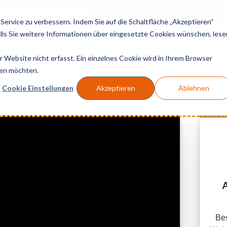
soft 365 Governance und KI
ervice zu verbessern. Indem Sie auf die Schaltfläche „Akzeptieren“
Falls Sie weitere Informationen über eingesetzte Cookies wünschen, lese
Lösungen
Services
Produkte
Support
N
Website nicht erfasst. Ein einzelnes Cookie wird in Ihrem Browser
den möchten.
ffirmatic: Innovative Governance Solution for Microsoft Teams
Cookie Einstellungen
Akzeptieren
Ablehnen
Bes