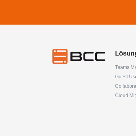
Lösun
Teams M
Guest Us
Collabor
Cloud Mig