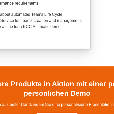
ernance requirements.
n about automated Teams Life Cycle
Service for Teams creation and management,
e a time for a BCC Affirmatic demo:
re Produkte in Aktion mit einer pe
persönlichen Demo
aus erster Hand, indem Sie eine personalisierte Präsentation 