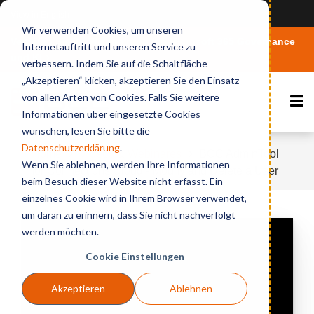
View in English
Wir verwenden Cookies, um unseren
Vertiefen Sie Ihr Wissen rund um Microsoft 365 Governance
Internetauftritt und unseren Service zu
und KI
verbessern. Indem Sie auf die Schaltfläche
„Akzeptieren“ klicken, akzeptieren Sie den Einsatz
von allen Arten von Cookies. Falls Sie weitere
Informationen über eingesetzte Cookies
wünschen, lesen Sie bitte die
Datenschutzerklärung
.
Home
Videos & Webinares
BCC AdminTool
Wenn Sie ablehnen, werden Ihre Informationen
for Connections Cloud - Modify and Delete a User
beim Besuch dieser Website nicht erfasst. Ein
einzelnes Cookie wird in Ihrem Browser verwendet,
um daran zu erinnern, dass Sie nicht nachverfolgt
werden möchten.
Cookie Einstellungen
Akzeptieren
Ablehnen