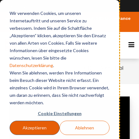
View in English
Wir verwenden Cookies, um unseren
Vertiefen Sie Ihr Wissen rund um Microsoft 365 Governance
Internetauftritt und unseren Service zu
und KI
verbessern. Indem Sie auf die Schaltfläche
„Akzeptieren“ klicken, akzeptieren Sie den Einsatz
von allen Arten von Cookies. Falls Sie weitere
Informationen über eingesetzte Cookies
wünschen, lesen Sie bitte die
Datenschutzerklärung
.
Home
Videos & Webinares
BCC AdminTool
Wenn Sie ablehnen, werden Ihre Informationen
for Connections Cloud - Create a new user
beim Besuch dieser Website nicht erfasst. Ein
einzelnes Cookie wird in Ihrem Browser verwendet,
um daran zu erinnern, dass Sie nicht nachverfolgt
werden möchten.
Cookie Einstellungen
Akzeptieren
Ablehnen