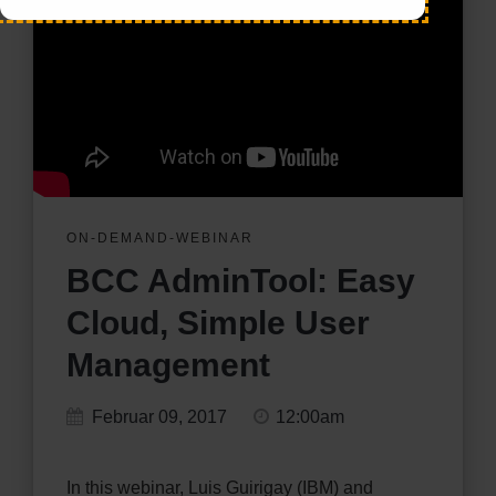
ON-DEMAND-WEBINAR
BCC AdminTool: Easy
Cloud, Simple User
Management
Februar 09, 2017
12:00am
In this webinar, Luis Guirigay (IBM) and