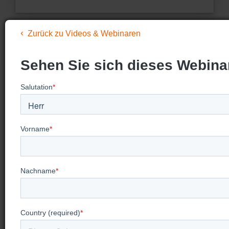
Zurück zu Videos & Webinaren
Sehen Sie sich dieses Webina
Auf der Suche nach mehr
Video-
Trainings?
Besuchen Sie unsere Seite "Videos &
Webinare", um bevorstehende Webinare zu
sehen, vergangene Webinare anzuschauen und
unsere Videos für On-Demand-Trainings zu
betrachten.
Mehr ansehen