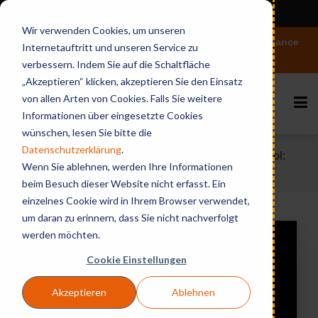
View in English
Wir verwenden Cookies, um unseren
Vertiefen Sie Ihr Wissen rund um Microsoft 365 Governance
Internetauftritt und unseren Service zu
und KI
verbessern. Indem Sie auf die Schaltfläche
„Akzeptieren“ klicken, akzeptieren Sie den Einsatz
von allen Arten von Cookies. Falls Sie weitere
Informationen über eingesetzte Cookies
wünschen, lesen Sie bitte die
Datenschutzerklärung
.
Home
Videos & Webinares
BCC AdminTool:
Wenn Sie ablehnen, werden Ihre Informationen
Easy Cloud, Simple User Management
beim Besuch dieser Website nicht erfasst. Ein
einzelnes Cookie wird in Ihrem Browser verwendet,
um daran zu erinnern, dass Sie nicht nachverfolgt
werden möchten.
Cookie Einstellungen
Akzeptieren
Ablehnen