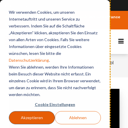
View in English
Wir verwenden Cookies, um unseren
Vertiefen Sie Ihr Wissen rund um Microsoft 365 Governance
Internetauftritt und unseren Service zu
und KI
verbessern. Indem Sie auf die Schaltfläche
„Akzeptieren“ klicken, akzeptieren Sie den Einsatz
von allen Arten von Cookies. Falls Sie weitere
Informationen über eingesetzte Cookies
wünschen, lesen Sie bitte die
Datenschutzerklärung
.
Home
Videos & Webinares
BCC AdminTool
Wenn Sie ablehnen, werden Ihre Informationen
- Automatically Provision Users in Office 365
beim Besuch dieser Website nicht erfasst. Ein
einzelnes Cookie wird in Ihrem Browser verwendet,
um daran zu erinnern, dass Sie nicht nachverfolgt
werden möchten.
Cookie Einstellungen
Akzeptieren
Ablehnen