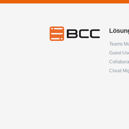
Lösun
Teams M
Guest Us
Collabor
Cloud Mig