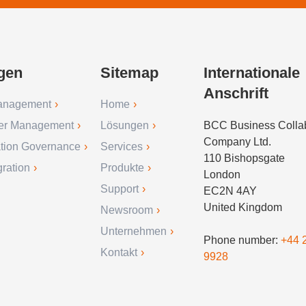
gen
Sitemap
Internationale
Anschrift
anagement
Home
er Management
Lösungen
BCC Business Collab
Company Ltd.
ation Governance
Services
110 Bishopsgate
ration
Produkte
London
Support
EC2N 4AY
United Kingdom
Newsroom
Unternehmen
Phone number:
+44 
Kontakt
9928