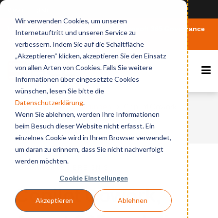
View in English
Wir verwenden Cookies, um unseren
Vertiefen Sie Ihr Wissen rund um Microsoft 365 Governance
Internetauftritt und unseren Service zu
und KI
verbessern. Indem Sie auf die Schaltfläche
„Akzeptieren“ klicken, akzeptieren Sie den Einsatz
von allen Arten von Cookies. Falls Sie weitere
Informationen über eingesetzte Cookies
wünschen, lesen Sie bitte die
Datenschutzerklärung
.
Home
Veranstaltungen
Copilot Cowork,
Wenn Sie ablehnen, werden Ihre Informationen
Agent 365 und die nächste Welle der
beim Besuch dieser Website nicht erfasst. Ein
KI‑Transformation
einzelnes Cookie wird in Ihrem Browser verwendet,
um daran zu erinnern, dass Sie nicht nachverfolgt
werden möchten.
VERGANGENES EREIGNIS
Cookie Einstellungen
Copilot Cowork,
Akzeptieren
Ablehnen