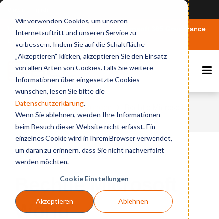
View in English
Wir verwenden Cookies, um unseren
Vertiefen Sie Ihr Wissen rund um Microsoft 365 Governance
Internetauftritt und unseren Service zu
und KI
verbessern. Indem Sie auf die Schaltfläche
„Akzeptieren“ klicken, akzeptieren Sie den Einsatz
von allen Arten von Cookies. Falls Sie weitere
Informationen über eingesetzte Cookies
wünschen, lesen Sie bitte die
Datenschutzerklärung
.
Home
Veranstaltungen
Bechtle Microsoft
Wenn Sie ablehnen, werden Ihre Informationen
World
beim Besuch dieser Website nicht erfasst. Ein
einzelnes Cookie wird in Ihrem Browser verwendet,
um daran zu erinnern, dass Sie nicht nachverfolgt
VERGANGENES EREIGNIS
werden möchten.
Bechtle Microsoft
Cookie Einstellungen
Akzeptieren
Ablehnen
World