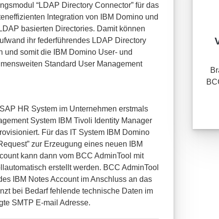
ungsmodul “LDAP Directory Connector” für das
eneffizienten Integration von IBM Domino und
LDAP basierten Directories. Damit können
fwand ihr federführendes LDAP Directory
n und somit die IBM Domino User- und
ehmensweiten Standard User Management
Br
BCC
s SAP HR System im Unternehmen erstmals
nagement System IBM Tivoli Identity Manager
rovisioniert. Für das IT System IBM Domino
Request” zur Erzeugung eines neuen IBM
ccount kann dann vom BCC AdminTool mit
ollautomatisch erstellt werden. BCC AdminTool
g des IBM Notes Account im Anschluss an das
nzt bei Bedarf fehlende technische Daten im
ugte SMTP E-mail Adresse.