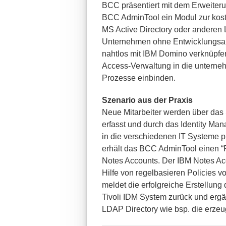
BCC präsentiert mit dem Erweiter
BCC AdminTool ein Modul zur kost
MS Active Directory oder anderen 
Unternehmen ohne Entwicklungsau
nahtlos mit IBM Domino verknüpfe
Access-Verwaltung in die untern
Prozesse einbinden.
Szenario aus der Praxis
Neue Mitarbeiter werden über da
erfasst und durch das Identity Ma
in die verschiedenen IT Systeme p
erhält das BCC AdminTool einen “
Notes Accounts. Der IBM Notes A
Hilfe von regelbasieren Policies v
meldet die erfolgreiche Erstellun
Tivoli IDM System zurück und ergä
LDAP Directory wie bsp. die erze