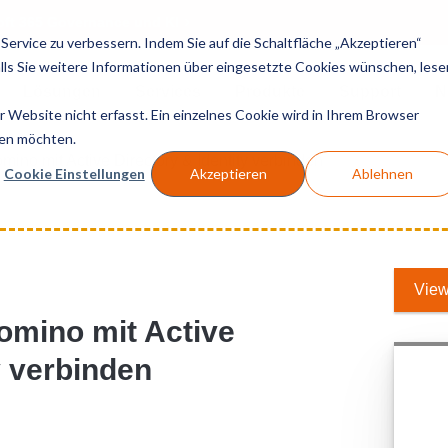
soft 365 Governance und KI
ervice zu verbessern. Indem Sie auf die Schaltfläche „Akzeptieren“
Falls Sie weitere Informationen über eingesetzte Cookies wünschen, lese
Lösungen
Services
Produkte
Support
N
Website nicht erfasst. Ein einzelnes Cookie wird in Ihrem Browser
den möchten.
ino mit Active Directory & Identity verbinden
Cookie Einstellungen
Akzeptieren
Ablehnen
View
omino mit Active
y verbinden