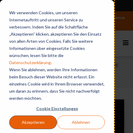
View in English
Wir verwenden Cookies, um unseren
Vertiefen Sie Ihr Wissen rund um Microsoft 365 Governance
Internetauftritt und unseren Service zu
und KI
verbessern. Indem Sie auf die Schaltfläche
„Akzeptieren“ klicken, akzeptieren Sie den Einsatz
von allen Arten von Cookies. Falls Sie weitere
Informationen über eingesetzte Cookies
wünschen, lesen Sie bitte die
Datenschutzerklärung
.
Home
Videos & Webinares
Mehr Sicherheit
Wenn Sie ablehnen, werden Ihre Informationen
für externe Teams Nutzer - Guest User
beim Besuch dieser Website nicht erfasst. Ein
Management in Microsoft 365 automatisieren
einzelnes Cookie wird in Ihrem Browser verwendet,
um daran zu erinnern, dass Sie nicht nachverfolgt
werden möchten.
Cookie Einstellungen
Akzeptieren
Ablehnen