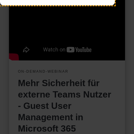
ON-DEMAND-WEBINAR
Mehr Sicherheit für
externe Teams Nutzer
- Guest User
Management in
Microsoft 365