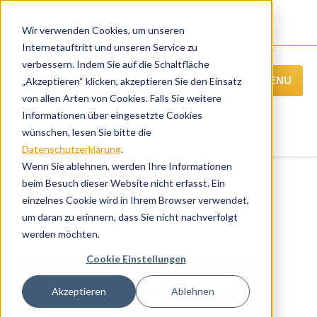
Wir verwenden Cookies, um unseren
Internetauftritt und unseren Service zu
verbessern. Indem Sie auf die Schaltfläche
MENU
„Akzeptieren“ klicken, akzeptieren Sie den Einsatz
von allen Arten von Cookies. Falls Sie weitere
Informationen über eingesetzte Cookies
wünschen, lesen Sie bitte die
Datenschutzerklärung
.
Wenn Sie ablehnen, werden Ihre Informationen
beim Besuch dieser Website nicht erfasst. Ein
einzelnes Cookie wird in Ihrem Browser verwendet,
« Alle Veranstaltungen
um daran zu erinnern, dass Sie nicht nachverfolgt
Übersicht der weiteren BCC Webinare
werden möchten.
SNoUG 2018 - Swiss
Cookie Einstellungen
Notes User Group
Akzeptieren
Ablehnen