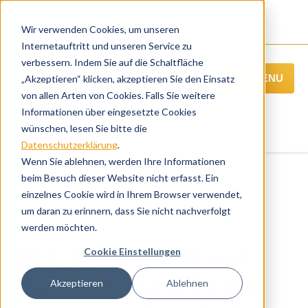
Wir verwenden Cookies, um unseren
Internetauftritt und unseren Service zu
verbessern. Indem Sie auf die Schaltfläche
MENU
„Akzeptieren“ klicken, akzeptieren Sie den Einsatz
von allen Arten von Cookies. Falls Sie weitere
Informationen über eingesetzte Cookies
wünschen, lesen Sie bitte die
Datenschutzerklärung
.
Wenn Sie ablehnen, werden Ihre Informationen
beim Besuch dieser Website nicht erfasst. Ein
einzelnes Cookie wird in Ihrem Browser verwendet,
« Alle Veranstaltungen
um daran zu erinnern, dass Sie nicht nachverfolgt
Übersicht der weiteren BCC Webinare
werden möchten.
BCC präsentiert auf
Cookie Einstellungen
dem FI-Forum 21 die
Akzeptieren
Ablehnen